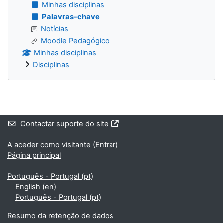
Minhas disciplinas
Palavras-chave
Notícias
Moodle Pedagógico
Minhas disciplinas
Disciplinas
Blocos adicionais
Contactar suporte do site
A aceder como visitante (
Entrar
)
Página principal
Português - Portugal ‎(pt)‎
English ‎(en)‎
Português - Portugal ‎(pt)‎
Resumo da retenção de dados