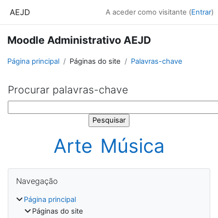
Ir para o conteúdo principal
AEJD
A aceder como visitante (
Entrar
)
Moodle Administrativo AEJD
Página principal
Páginas do site
Palavras-chave
Procurar palavras-chave
Procurar palavras-chave
Arte
Música
Blocos
Ignorar Navegação
Navegação
Página principal
Páginas do site