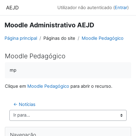
Ir para o conteúdo principal
AEJD
Utilizador não autenticado (
Entrar
)
Moodle Administrativo AEJD
Página principal
Páginas do site
Moodle Pedagógico
Moodle Pedagógico
Requisitos de conclusão
mp
Clique em
Moodle Pedagógico
para abrir o recurso.
← Notícias
Ir para...
Blocos
Ignorar Navegação
Navegação