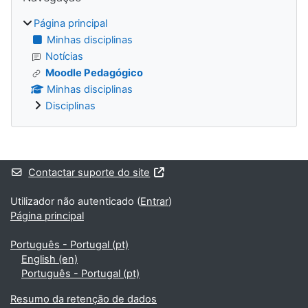
Página principal
Minhas disciplinas
Notícias
Moodle Pedagógico
Minhas disciplinas
Disciplinas
Blocos adicionais
Contactar suporte do site
Utilizador não autenticado (
Entrar
)
Página principal
Português - Portugal ‎(pt)‎
English ‎(en)‎
Português - Portugal ‎(pt)‎
Resumo da retenção de dados