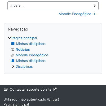
Ir para...
Moodle Pedagógico →
Blocos
Ignorar Navegação
Navegação
Página principal
Minhas disciplinas
Notícias
Moodle Pedagógico
Minhas disciplinas
Disciplinas
Blocos adicionais
Contactar suporte do site
Utilizador não autenticado (
Entrar
)
Página principal