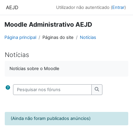
Ir para o conteúdo principal
AEJD
Utilizador não autenticado (
Entrar
)
Moodle Administrativo AEJD
Página principal
Páginas do site
Notícias
Notícias
Requisitos de conclusão
Notícias sobre o Moodle
Pesquisar nos fóruns
Pesquisar nos fó
(Ainda não foram publicados anúncios)