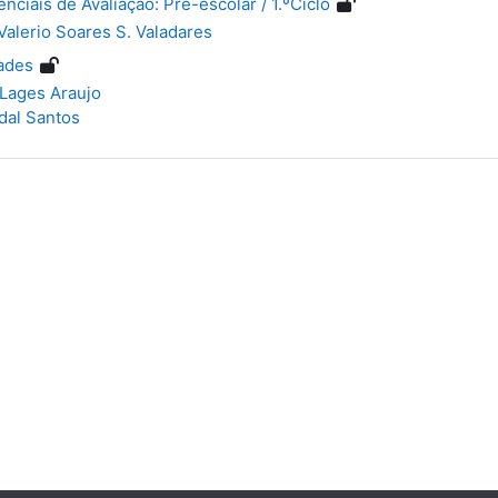
nciais de Avaliação: Pré-escolar / 1.ºCiclo
Valerio Soares S. Valadares
dades
 Lages Araujo
dal Santos