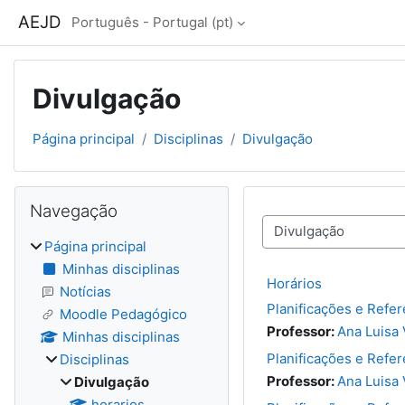
Ir para o conteúdo principal
AEJD
Português - Portugal ‎(pt)‎
Divulgação
Página principal
Disciplinas
Divulgação
Blocos
Ignorar Navegação
Navegação
Categorias de discipli
Página principal
Minhas disciplinas
Horários
Notícias
Planificações e Refer
Moodle Pedagógico
Professor:
Ana Luisa 
Minhas disciplinas
Planificações e Refere
Disciplinas
Professor:
Ana Luisa 
Divulgação
horarios