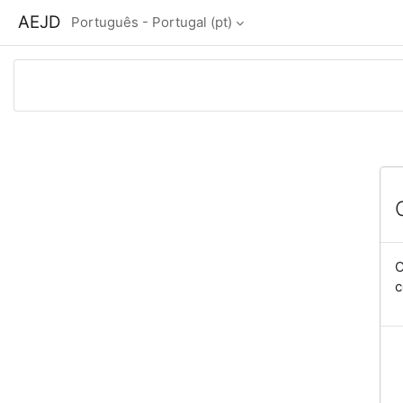
Ir para o conteúdo principal
AEJD
Português - Portugal ‎(pt)‎
O
c