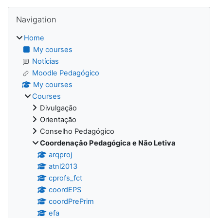
Blocks
Skip Navigation
Navigation
Home
My courses
Notícias
Moodle Pedagógico
My courses
Courses
Divulgação
Orientação
Conselho Pedagógico
Coordenação Pedagógica e Não Letiva
arqproj
atnl2013
cprofs_fct
coordEPS
coordPrePrim
efa